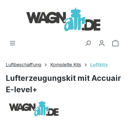
Zum Hauptinhalt springen
Ware
Luftbeschaffung
Komplette Kits
Luftkits
Lufterzeugungskit mit Accuair
E-level+