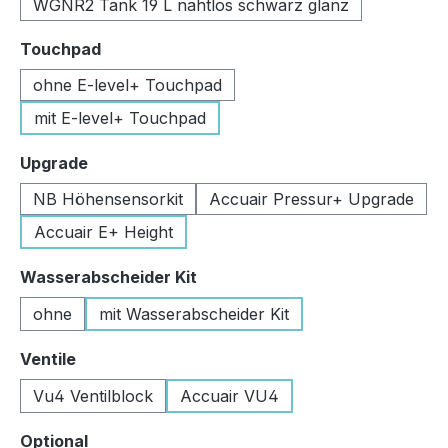
WGNR2 Tank 19 L nahtlos schwarz glanz
auswählen
Touchpad
ohne E-level+ Touchpad
mit E-level+ Touchpad
auswählen
Upgrade
NB Höhensensorkit
Accuair Pressur+ Upgrade
Accuair E+ Height
auswählen
Wasserabscheider Kit
ohne
mit Wasserabscheider Kit
auswählen
Ventile
Vu4 Ventilblock
Accuair VU4
auswählen
Optional