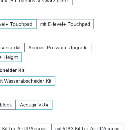
k 19 L nahtlos schwarz glanz
uswählen
vel+ Touchpad
mit E-level+ Touchpad
swählen
sensorkit
Accuair Pressur+ Upgrade
+ Height
auswählen
heider Kit
it Wasserabscheider Kit
wählen
lblock
Accuair VU4
swählen
Kit für Airlift/Accuair
mit §19.3 Kit für Airlift/Accuair