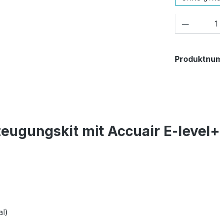
Produkt
Produktnu
eugungskit mit Accuair E-level
l)