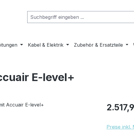
eitungen
Kabel & Elektrik
Zubehör & Ersatzteile
ccuair E-level+
Regulärer Pr
2.517,
Preise inkl