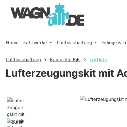
m Hauptinhalt springen
Zur Suche springen
Zur Hauptnavigation springen
Home
Fahrwerke
Luftbeschaffung
Fittinge & L
Luftbeschaffung
Komplette Kits
Luftkits
Lufterzeugungskit mit A
Bildergalerie überspringen