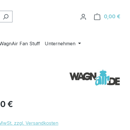
0,00 €
Ware
WagnAir Fan Stuff
Unternehmen
eis:
90 €
. MwSt. zzgl. Versandkosten