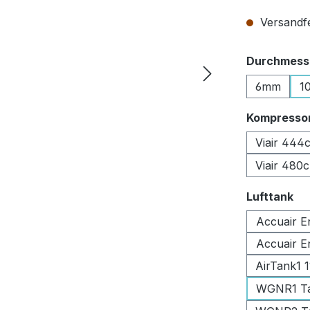
Versandfer
Durchmesse
6mm
1
Kompresso
Viair 444
Viair 480
au
Lufttank
Accuair E
Accuair E
AirTank1 
WGNR1 Tan