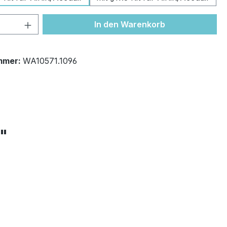
 Anzahl: Gib den gewünschten Wert ein 
In den Warenkorb
mmer:
WA10571.1096
+"