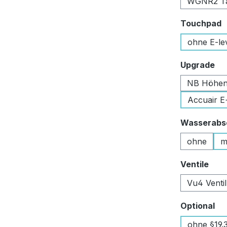
WGNR2 Tan
a
Touchpad
ohne E-le
au
Upgrade
NB Höhen
Accuair E
Wasserabsc
ohne
m
aus
Ventile
Vu4 Venti
au
Optional
ohne §19.3 