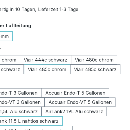
tig in 10 Tagen, Lieferzeit 1-3 Tage
auswählen
r Luftleitung
0mm
auswählen
r
c chrom
Viair 444c schwarz
Viair 480c chrom
c schwarz
Viair 485c chrom
Viair 485c schwarz
swählen
ndo-T 3 Gallonen
Accuair Endo-T 5 Gallonen
ndo-VT 3 Gallonen
Accuair Endo-VT 5 Gallonen
11,5L Alu schwarz
AirTank2 19L Alu schwarz
k 11,5 L nahtlos schwarz