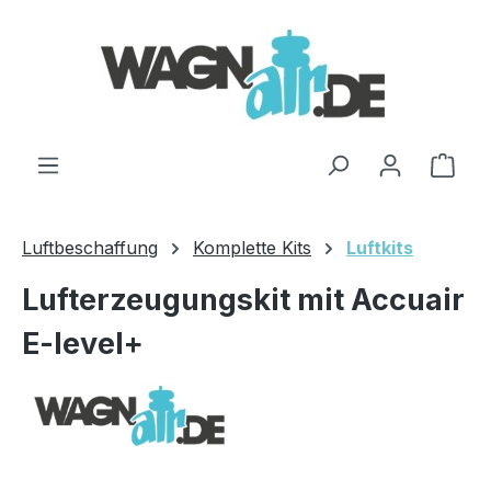
Zum Hauptinhalt springen
Ware
Luftbeschaffung
Komplette Kits
Luftkits
Lufterzeugungskit mit Accuair
E-level+