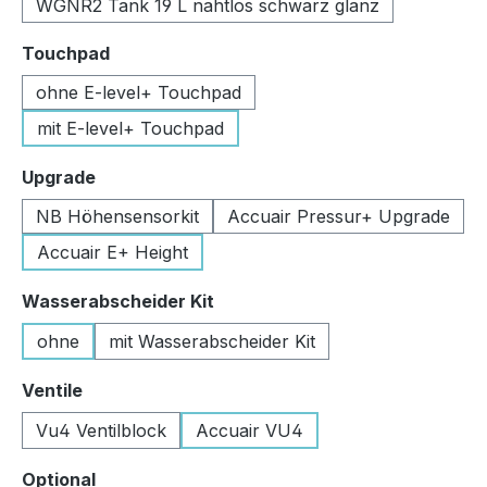
WGNR2 Tank 19 L nahtlos schwarz glanz
auswählen
Touchpad
ohne E-level+ Touchpad
mit E-level+ Touchpad
auswählen
Upgrade
NB Höhensensorkit
Accuair Pressur+ Upgrade
Accuair E+ Height
auswählen
Wasserabscheider Kit
ohne
mit Wasserabscheider Kit
auswählen
Ventile
Vu4 Ventilblock
Accuair VU4
auswählen
Optional