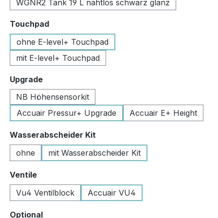
WGNR2 Tank 19 L nahtlos schwarz glanz
auswählen
Touchpad
ohne E-level+ Touchpad
mit E-level+ Touchpad
auswählen
Upgrade
NB Höhensensorkit
Accuair Pressur+ Upgrade
Accuair E+ Height
auswählen
Wasserabscheider Kit
ohne
mit Wasserabscheider Kit
auswählen
Ventile
Vu4 Ventilblock
Accuair VU4
auswählen
Optional