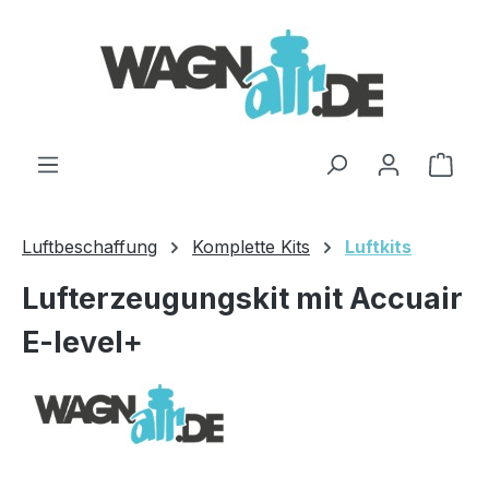
Zum Hauptinhalt springen
Ware
Luftbeschaffung
Komplette Kits
Luftkits
Lufterzeugungskit mit Accuair
E-level+