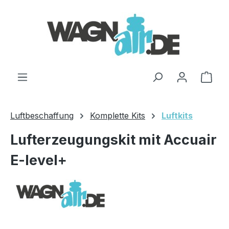
Zum Hauptinhalt springen
Ware
Luftbeschaffung
Komplette Kits
Luftkits
Lufterzeugungskit mit Accuair
E-level+