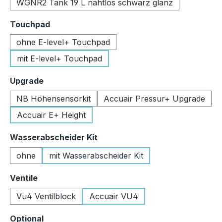
WGNR2 Tank 19 L nahtlos schwarz glanz
auswählen
Touchpad
ohne E-level+ Touchpad
mit E-level+ Touchpad
auswählen
Upgrade
NB Höhensensorkit
Accuair Pressur+ Upgrade
Accuair E+ Height
auswählen
Wasserabscheider Kit
ohne
mit Wasserabscheider Kit
auswählen
Ventile
Vu4 Ventilblock
Accuair VU4
auswählen
Optional