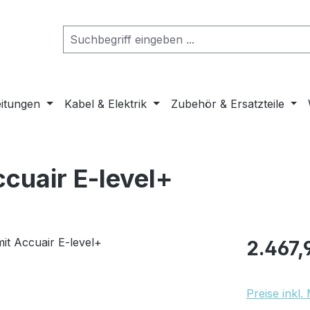
eitungen
Kabel & Elektrik
Zubehör & Ersatzteile
ccuair E-level+
Regulärer Pr
2.467,
Preise inkl