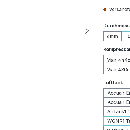
Versandfer
Durchmesse
6mm
1
Kompresso
Viair 444
Viair 480
au
Lufttank
Accuair E
Accuair E
AirTank1 
WGNR1 Tan