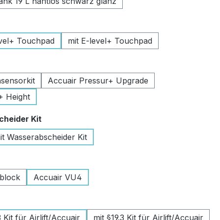
k 19 L nahtlos schwarz glanz
uswählen
vel+ Touchpad
mit E-level+ Touchpad
swählen
sensorkit
Accuair Pressur+ Upgrade
+ Height
auswählen
heider Kit
it Wasserabscheider Kit
wählen
lblock
Accuair VU4
swählen
Kit für Airlift/Accuair
mit §19.3 Kit für Airlift/Accuair