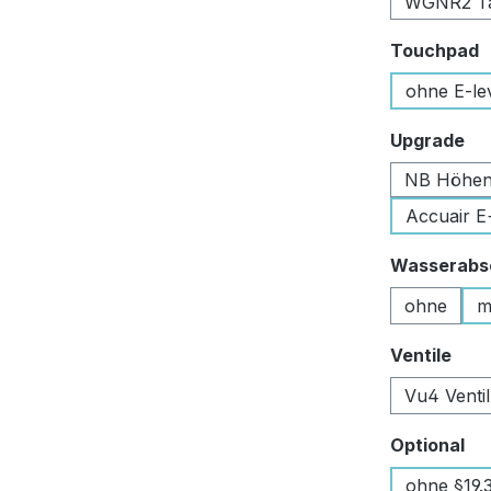
WGNR2 Tan
a
Touchpad
ohne E-le
au
Upgrade
NB Höhen
Accuair E
Wasserabsc
ohne
m
aus
Ventile
Vu4 Venti
au
Optional
ohne §19.3 