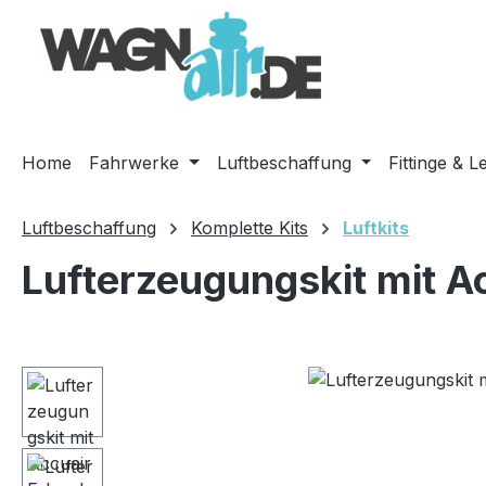
m Hauptinhalt springen
Zur Suche springen
Zur Hauptnavigation springen
Home
Fahrwerke
Luftbeschaffung
Fittinge & L
Luftbeschaffung
Komplette Kits
Luftkits
Lufterzeugungskit mit A
Bildergalerie überspringen