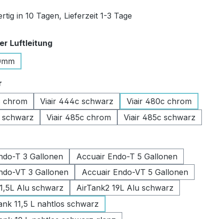
tig in 10 Tagen, Lieferzeit 1-3 Tage
auswählen
r Luftleitung
0mm
auswählen
r
c chrom
Viair 444c schwarz
Viair 480c chrom
c schwarz
Viair 485c chrom
Viair 485c schwarz
swählen
ndo-T 3 Gallonen
Accuair Endo-T 5 Gallonen
ndo-VT 3 Gallonen
Accuair Endo-VT 5 Gallonen
11,5L Alu schwarz
AirTank2 19L Alu schwarz
k 11,5 L nahtlos schwarz