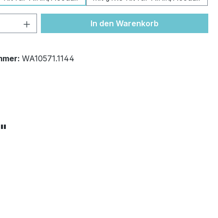
 Anzahl: Gib den gewünschten Wert ein 
In den Warenkorb
mmer:
WA10571.1144
+"