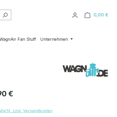
0,00 €
Ware
WagnAir Fan Stuff
Unternehmen
eis:
90 €
. MwSt. zzgl. Versandkosten