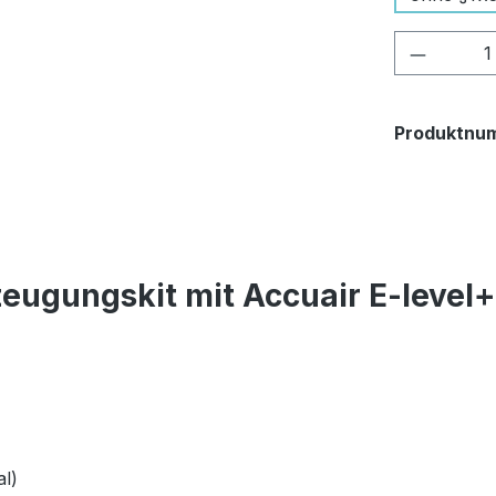
Produkt
Produktnu
eugungskit mit Accuair E-level
l)