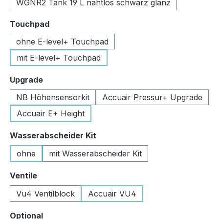
WGNR2 Tank 19 L nahtlos schwarz glanz
auswählen
Touchpad
ohne E-level+ Touchpad
mit E-level+ Touchpad
auswählen
Upgrade
NB Höhensensorkit
Accuair Pressur+ Upgrade
Accuair E+ Height
auswählen
Wasserabscheider Kit
ohne
mit Wasserabscheider Kit
auswählen
Ventile
Vu4 Ventilblock
Accuair VU4
auswählen
Optional