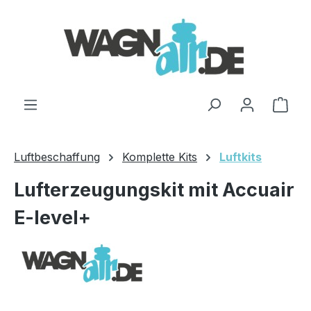
Zum Hauptinhalt springen
Ware
Luftbeschaffung
Komplette Kits
Luftkits
Lufterzeugungskit mit Accuair
E-level+