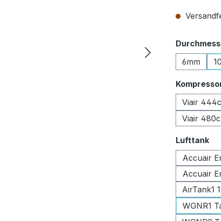
Versandfer
Durchmesse
6mm
1
Kompresso
Viair 444
Viair 480
au
Lufttank
Accuair E
Accuair E
AirTank1 
WGNR1 Tan