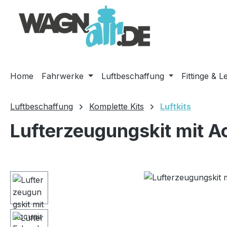
m Hauptinhalt springen
Zur Suche springen
Zur Hauptnavigation springen
Home
Fahrwerke
Luftbeschaffung
Fittinge & L
Luftbeschaffung
Komplette Kits
Luftkits
Lufterzeugungskit mit A
Bildergalerie überspringen