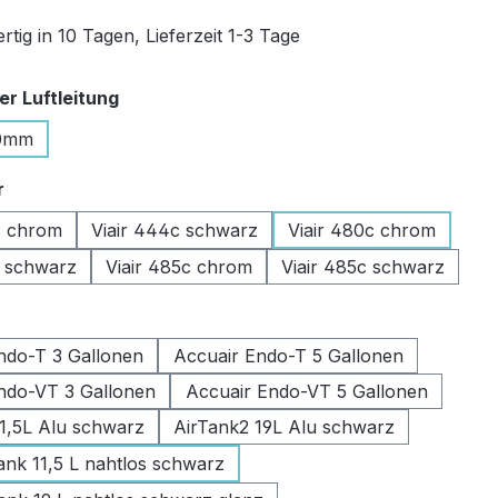
tig in 10 Tagen, Lieferzeit 1-3 Tage
auswählen
r Luftleitung
0mm
auswählen
r
c chrom
Viair 444c schwarz
Viair 480c chrom
c schwarz
Viair 485c chrom
Viair 485c schwarz
swählen
ndo-T 3 Gallonen
Accuair Endo-T 5 Gallonen
ndo-VT 3 Gallonen
Accuair Endo-VT 5 Gallonen
11,5L Alu schwarz
AirTank2 19L Alu schwarz
k 11,5 L nahtlos schwarz