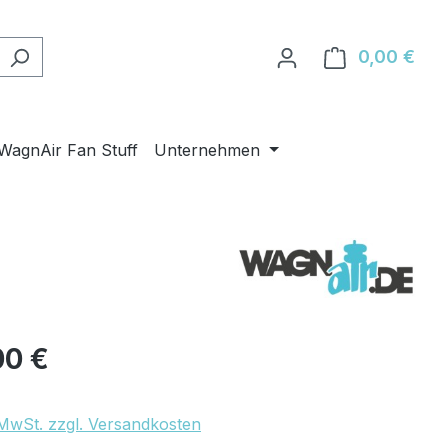
0,00 €
Ware
WagnAir Fan Stuff
Unternehmen
eis:
00 €
. MwSt. zzgl. Versandkosten