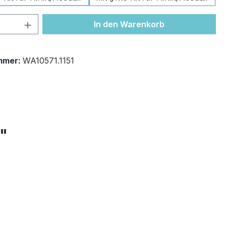
 Anzahl: Gib den gewünschten Wert ein 
In den Warenkorb
mmer:
WA10571.1151
+"