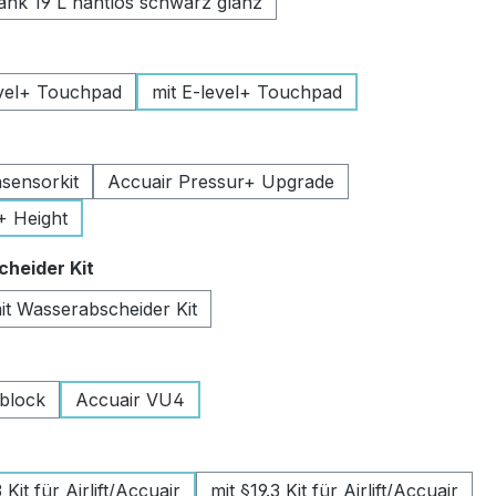
k 19 L nahtlos schwarz glanz
uswählen
vel+ Touchpad
mit E-level+ Touchpad
swählen
sensorkit
Accuair Pressur+ Upgrade
+ Height
auswählen
heider Kit
it Wasserabscheider Kit
wählen
lblock
Accuair VU4
swählen
Kit für Airlift/Accuair
mit §19.3 Kit für Airlift/Accuair