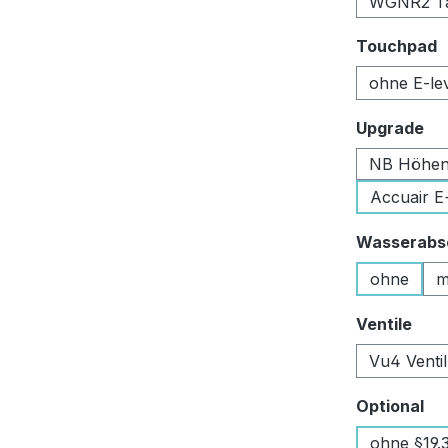
WGNR2 Tan
a
Touchpad
ohne E-le
au
Upgrade
NB Höhen
Accuair E
Wasserabsc
ohne
m
aus
Ventile
Vu4 Venti
au
Optional
ohne §19.3 