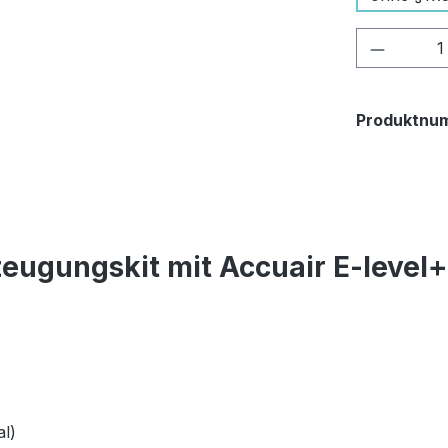
Produkt
Produktnu
eugungskit mit Accuair E-level
l)