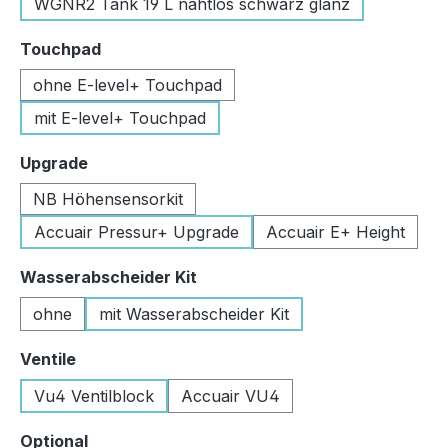
WGNR2 Tank 19 L nahtlos schwarz glanz
auswählen
Touchpad
ohne E-level+ Touchpad
mit E-level+ Touchpad
auswählen
Upgrade
NB Höhensensorkit
Accuair Pressur+ Upgrade
Accuair E+ Height
auswählen
Wasserabscheider Kit
ohne
mit Wasserabscheider Kit
auswählen
Ventile
Vu4 Ventilblock
Accuair VU4
auswählen
Optional