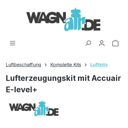
Zum Hauptinhalt springen
Ware
Luftbeschaffung
Komplette Kits
Luftkits
Lufterzeugungskit mit Accuair
E-level+