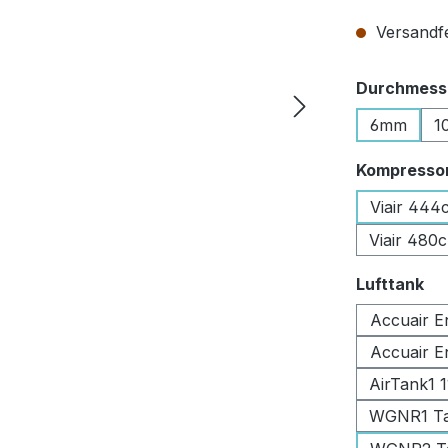
Versandfer
Durchmesse
6mm
1
Kompresso
Viair 444
Viair 480
au
Lufttank
Accuair E
Accuair E
AirTank1 
WGNR1 Tan