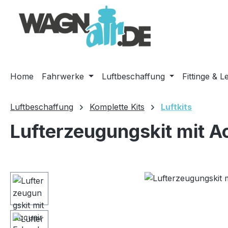
m Hauptinhalt springen
Zur Suche springen
Zur Hauptnavigation springen
Home
Fahrwerke
Luftbeschaffung
Fittinge & L
Luftbeschaffung
Komplette Kits
Luftkits
Lufterzeugungskit mit A
Bildergalerie überspringen