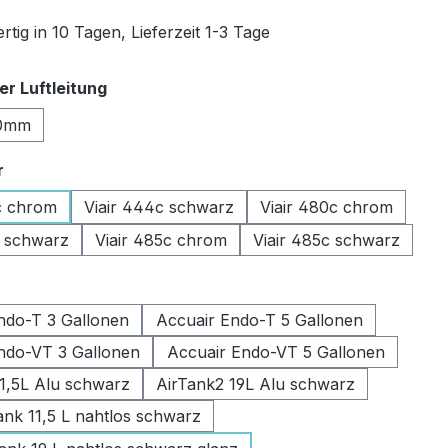
tig in 10 Tagen, Lieferzeit 1-3 Tage
auswählen
r Luftleitung
0mm
auswählen
r
c chrom
Viair 444c schwarz
Viair 480c chrom
c schwarz
Viair 485c chrom
Viair 485c schwarz
swählen
ndo-T 3 Gallonen
Accuair Endo-T 5 Gallonen
ndo-VT 3 Gallonen
Accuair Endo-VT 5 Gallonen
11,5L Alu schwarz
AirTank2 19L Alu schwarz
k 11,5 L nahtlos schwarz