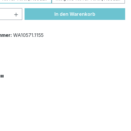
 Anzahl: Gib den gewünschten Wert ein 
In den Warenkorb
mmer:
WA10571.1155
+"