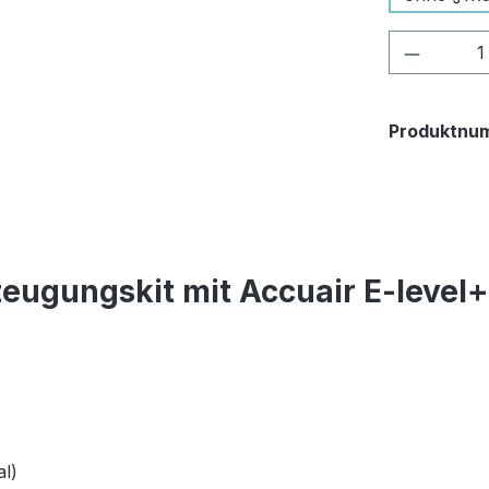
Produkt
Produktnu
eugungskit mit Accuair E-level
l)