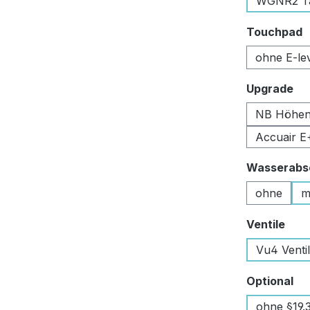
WGNR2 Tan
a
Touchpad
ohne E-le
au
Upgrade
NB Höhen
Accuair E
Wasserabsc
ohne
m
aus
Ventile
Vu4 Venti
au
Optional
ohne §19.3 