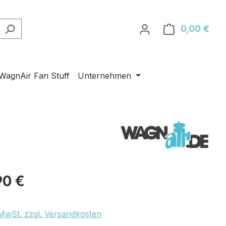
0,00 €
Ware
WagnAir Fan Stuff
Unternehmen
eis:
90 €
. MwSt. zzgl. Versandkosten