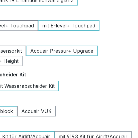
k 19 L nahtlos schwarz glanz
uswählen
vel+ Touchpad
mit E-level+ Touchpad
swählen
sensorkit
Accuair Pressur+ Upgrade
+ Height
auswählen
heider Kit
it Wasserabscheider Kit
wählen
lblock
Accuair VU4
swählen
Kit für Airlift/Accuair
mit §19.3 Kit für Airlift/Accuair