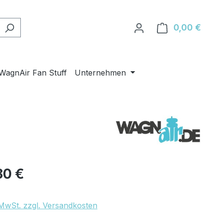
0,00 €
Ware
WagnAir Fan Stuff
Unternehmen
eis:
80 €
. MwSt. zzgl. Versandkosten