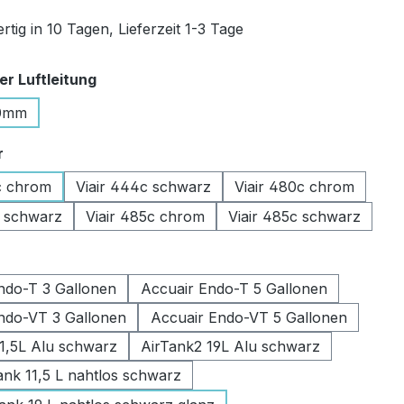
tig in 10 Tagen, Lieferzeit 1-3 Tage
auswählen
r Luftleitung
0mm
auswählen
r
c chrom
Viair 444c schwarz
Viair 480c chrom
c schwarz
Viair 485c chrom
Viair 485c schwarz
swählen
ndo-T 3 Gallonen
Accuair Endo-T 5 Gallonen
ndo-VT 3 Gallonen
Accuair Endo-VT 5 Gallonen
11,5L Alu schwarz
AirTank2 19L Alu schwarz
k 11,5 L nahtlos schwarz