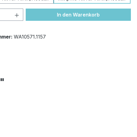
 Anzahl: Gib den gewünschten Wert ein 
In den Warenkorb
mmer:
WA10571.1157
+"