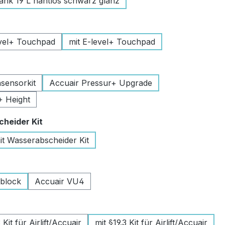
k 19 L nahtlos schwarz glanz
uswählen
vel+ Touchpad
mit E-level+ Touchpad
swählen
sensorkit
Accuair Pressur+ Upgrade
+ Height
auswählen
heider Kit
it Wasserabscheider Kit
wählen
lblock
Accuair VU4
swählen
Kit für Airlift/Accuair
mit §19.3 Kit für Airlift/Accuair