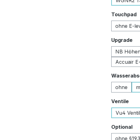
WGNR2 Tan
a
Touchpad
ohne E-le
au
Upgrade
NB Höhen
Accuair E
Wasserabsc
ohne
m
aus
Ventile
Vu4 Venti
au
Optional
ohne §19.3 