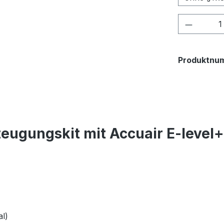
Produkt
Produktnu
eugungskit mit Accuair E-level
l)