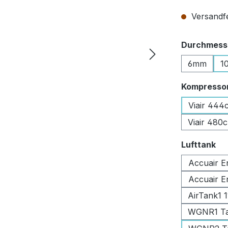
Versandfer
Durchmesse
6mm
1
Kompresso
Viair 444
Viair 480
au
Lufttank
Accuair E
Accuair E
AirTank1 
WGNR1 Tan