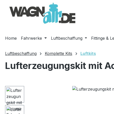
m Hauptinhalt springen
Zur Suche springen
Zur Hauptnavigation springen
Home
Fahrwerke
Luftbeschaffung
Fittinge & L
Luftbeschaffung
Komplette Kits
Luftkits
Lufterzeugungskit mit A
Bildergalerie überspringen