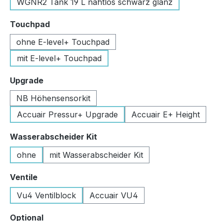
WGNR2 Tank 19 L nahtlos schwarz glanz
auswählen
Touchpad
ohne E-level+ Touchpad
mit E-level+ Touchpad
auswählen
Upgrade
NB Höhensensorkit
Accuair Pressur+ Upgrade
Accuair E+ Height
auswählen
Wasserabscheider Kit
ohne
mit Wasserabscheider Kit
auswählen
Ventile
Vu4 Ventilblock
Accuair VU4
auswählen
Optional