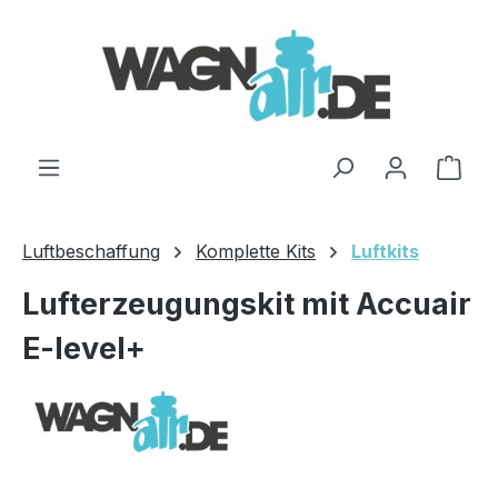
Zum Hauptinhalt springen
Ware
Luftbeschaffung
Komplette Kits
Luftkits
Lufterzeugungskit mit Accuair
E-level+