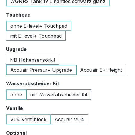
WGNR2 Tank 19 L nahtlos schwarz glanz
auswählen
Touchpad
ohne E-level+ Touchpad
mit E-level+ Touchpad
auswählen
Upgrade
NB Höhensensorkit
Accuair Pressur+ Upgrade
Accuair E+ Height
auswählen
Wasserabscheider Kit
ohne
mit Wasserabscheider Kit
auswählen
Ventile
Vu4 Ventilblock
Accuair VU4
auswählen
Optional