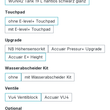
WGNR2 Tank 19 L nahtlos schwarz glanz
auswählen
Touchpad
ohne E-level+ Touchpad
mit E-level+ Touchpad
auswählen
Upgrade
NB Höhensensorkit
Accuair Pressur+ Upgrade
Accuair E+ Height
auswählen
Wasserabscheider Kit
ohne
mit Wasserabscheider Kit
auswählen
Ventile
Vu4 Ventilblock
Accuair VU4
auswählen
Optional