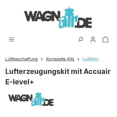
Zum Hauptinhalt springen
Ware
Luftbeschaffung
Komplette Kits
Luftkits
Lufterzeugungskit mit Accuair
E-level+