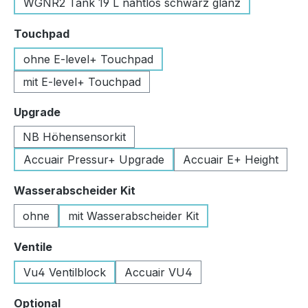
WGNR2 Tank 19 L nahtlos schwarz glanz
auswählen
Touchpad
ohne E-level+ Touchpad
mit E-level+ Touchpad
auswählen
Upgrade
NB Höhensensorkit
Accuair Pressur+ Upgrade
Accuair E+ Height
auswählen
Wasserabscheider Kit
ohne
mit Wasserabscheider Kit
auswählen
Ventile
Vu4 Ventilblock
Accuair VU4
auswählen
Optional