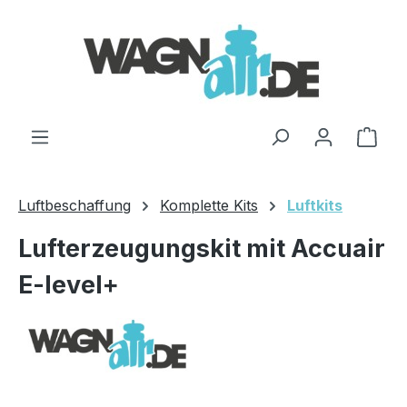
Zum Hauptinhalt springen
Ware
Luftbeschaffung
Komplette Kits
Luftkits
Lufterzeugungskit mit Accuair
E-level+