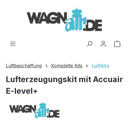
Zum Hauptinhalt springen
Ware
Luftbeschaffung
Komplette Kits
Luftkits
Lufterzeugungskit mit Accuair
E-level+