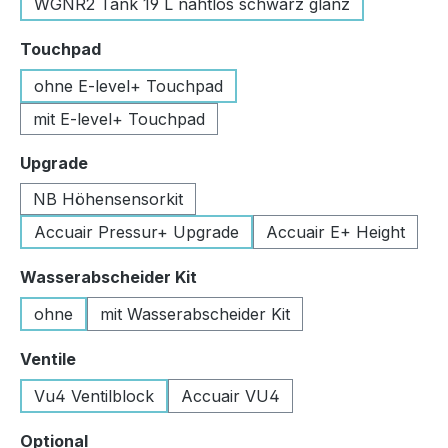
WGNR2 Tank 19 L nahtlos schwarz glanz
auswählen
Touchpad
ohne E-level+ Touchpad
mit E-level+ Touchpad
auswählen
Upgrade
NB Höhensensorkit
Accuair Pressur+ Upgrade
Accuair E+ Height
auswählen
Wasserabscheider Kit
ohne
mit Wasserabscheider Kit
auswählen
Ventile
Vu4 Ventilblock
Accuair VU4
auswählen
Optional