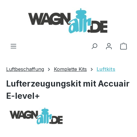
Zum Hauptinhalt springen
Ware
Luftbeschaffung
Komplette Kits
Luftkits
Lufterzeugungskit mit Accuair
E-level+