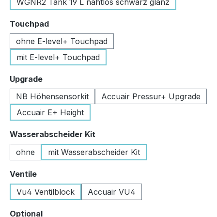
WGNR2 Tank 19 L nahtlos schwarz glanz
auswählen
Touchpad
ohne E-level+ Touchpad
mit E-level+ Touchpad
auswählen
Upgrade
NB Höhensensorkit
Accuair Pressur+ Upgrade
Accuair E+ Height
auswählen
Wasserabscheider Kit
ohne
mit Wasserabscheider Kit
auswählen
Ventile
Vu4 Ventilblock
Accuair VU4
auswählen
Optional