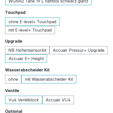
WGNR2 Tank 19 L nahtlos schwarz glanz
auswählen
Touchpad
ohne E-level+ Touchpad
mit E-level+ Touchpad
auswählen
Upgrade
NB Höhensensorkit
Accuair Pressur+ Upgrade
Accuair E+ Height
auswählen
Wasserabscheider Kit
ohne
mit Wasserabscheider Kit
auswählen
Ventile
Vu4 Ventilblock
Accuair VU4
auswählen
Optional