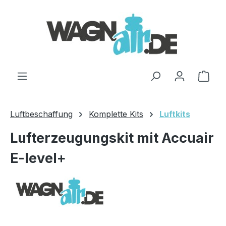
Zum Hauptinhalt springen
Ware
Luftbeschaffung
Komplette Kits
Luftkits
Lufterzeugungskit mit Accuair
E-level+