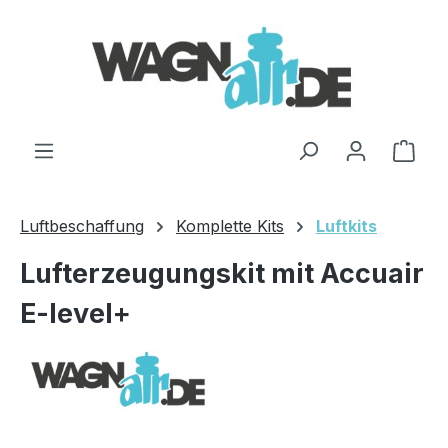
Zum Hauptinhalt springen
Ware
Luftbeschaffung
Komplette Kits
Luftkits
Lufterzeugungskit mit Accuair
E-level+