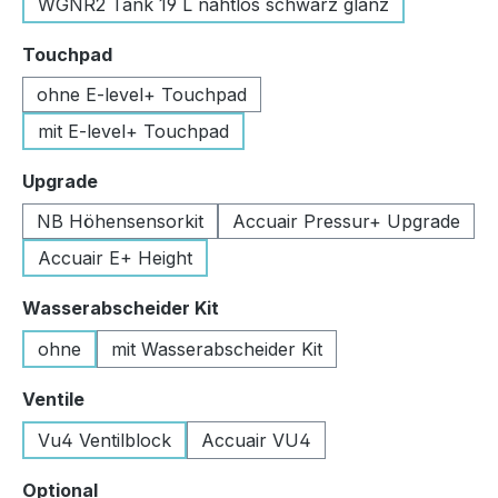
WGNR2 Tank 19 L nahtlos schwarz glanz
auswählen
Touchpad
ohne E-level+ Touchpad
mit E-level+ Touchpad
auswählen
Upgrade
NB Höhensensorkit
Accuair Pressur+ Upgrade
Accuair E+ Height
auswählen
Wasserabscheider Kit
ohne
mit Wasserabscheider Kit
auswählen
Ventile
Vu4 Ventilblock
Accuair VU4
auswählen
Optional