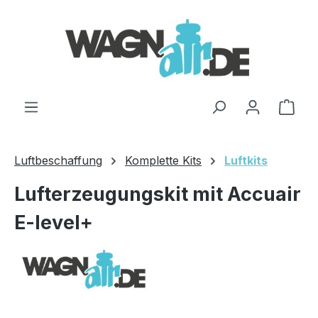
Zum Hauptinhalt springen
Ware
Luftbeschaffung
Komplette Kits
Luftkits
Lufterzeugungskit mit Accuair
E-level+