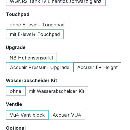
WGNR2 Tank 19 L nahtlos schwarz glanz
auswählen
Touchpad
ohne E-level+ Touchpad
mit E-level+ Touchpad
auswählen
Upgrade
NB Höhensensorkit
Accuair Pressur+ Upgrade
Accuair E+ Height
auswählen
Wasserabscheider Kit
ohne
mit Wasserabscheider Kit
auswählen
Ventile
Vu4 Ventilblock
Accuair VU4
auswählen
Optional