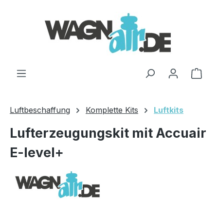
Zum Hauptinhalt springen
Ware
Luftbeschaffung
Komplette Kits
Luftkits
Lufterzeugungskit mit Accuair
E-level+