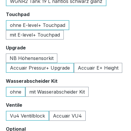
WGNR2 Tank 19 L nahtlos schwarz glanz
auswählen
Touchpad
ohne E-level+ Touchpad
mit E-level+ Touchpad
auswählen
Upgrade
NB Höhensensorkit
Accuair Pressur+ Upgrade
Accuair E+ Height
auswählen
Wasserabscheider Kit
ohne
mit Wasserabscheider Kit
auswählen
Ventile
Vu4 Ventilblock
Accuair VU4
auswählen
Optional