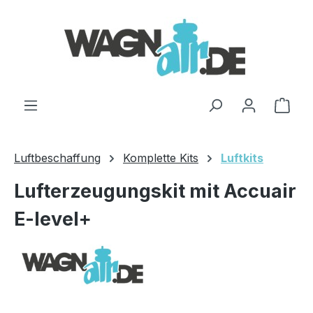
Zum Hauptinhalt springen
Ware
Luftbeschaffung
Komplette Kits
Luftkits
Lufterzeugungskit mit Accuair
E-level+