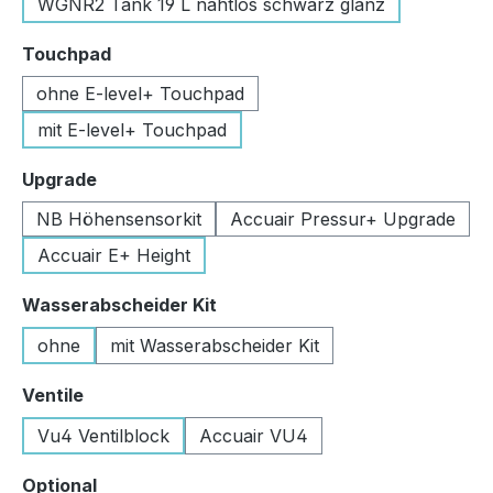
WGNR2 Tank 19 L nahtlos schwarz glanz
auswählen
Touchpad
ohne E-level+ Touchpad
mit E-level+ Touchpad
auswählen
Upgrade
NB Höhensensorkit
Accuair Pressur+ Upgrade
Accuair E+ Height
auswählen
Wasserabscheider Kit
ohne
mit Wasserabscheider Kit
auswählen
Ventile
Vu4 Ventilblock
Accuair VU4
auswählen
Optional