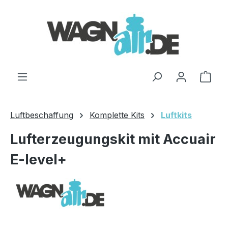
Zum Hauptinhalt springen
Ware
Luftbeschaffung
Komplette Kits
Luftkits
Lufterzeugungskit mit Accuair
E-level+