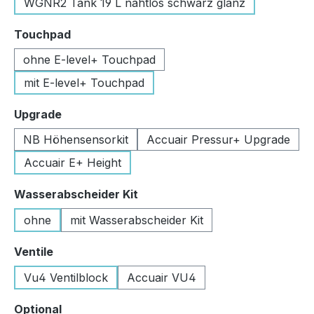
WGNR2 Tank 19 L nahtlos schwarz glanz
auswählen
Touchpad
ohne E-level+ Touchpad
mit E-level+ Touchpad
auswählen
Upgrade
NB Höhensensorkit
Accuair Pressur+ Upgrade
Accuair E+ Height
auswählen
Wasserabscheider Kit
ohne
mit Wasserabscheider Kit
auswählen
Ventile
Vu4 Ventilblock
Accuair VU4
auswählen
Optional