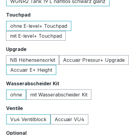
WGNR2 Tank 19 L nahtlos schwarz glanz
auswählen
Touchpad
ohne E-level+ Touchpad
mit E-level+ Touchpad
auswählen
Upgrade
NB Höhensensorkit
Accuair Pressur+ Upgrade
Accuair E+ Height
auswählen
Wasserabscheider Kit
ohne
mit Wasserabscheider Kit
auswählen
Ventile
Vu4 Ventilblock
Accuair VU4
auswählen
Optional