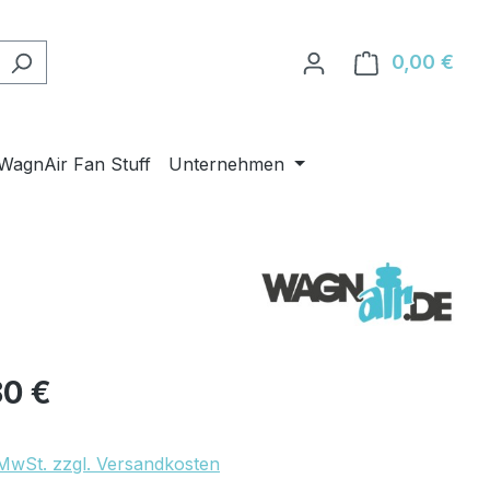
0,00 €
Ware
WagnAir Fan Stuff
Unternehmen
eis:
80 €
. MwSt. zzgl. Versandkosten