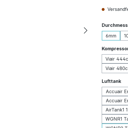
Versandfer
Durchmesse
6mm
1
Kompresso
Viair 444
Viair 480
au
Lufttank
Accuair E
Accuair E
AirTank1 
WGNR1 Tan