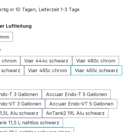
tig in 10 Tagen, Lieferzeit 1-3 Tage
auswählen
r Luftleitung
0mm
auswählen
r
c chrom
Viair 444c schwarz
Viair 480c chrom
c schwarz
Viair 485c chrom
Viair 485c schwarz
swählen
ndo-T 3 Gallonen
Accuair Endo-T 5 Gallonen
ndo-VT 3 Gallonen
Accuair Endo-VT 5 Gallonen
11,5L Alu schwarz
AirTank2 19L Alu schwarz
k 11,5 L nahtlos schwarz