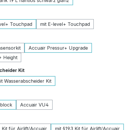
k 19 L nahtlos schwarz glanz
uswählen
vel+ Touchpad
mit E-level+ Touchpad
swählen
sensorkit
Accuair Pressur+ Upgrade
+ Height
auswählen
heider Kit
it Wasserabscheider Kit
wählen
lblock
Accuair VU4
swählen
Kit für Airlift/Accuair
mit §19.3 Kit für Airlift/Accuair