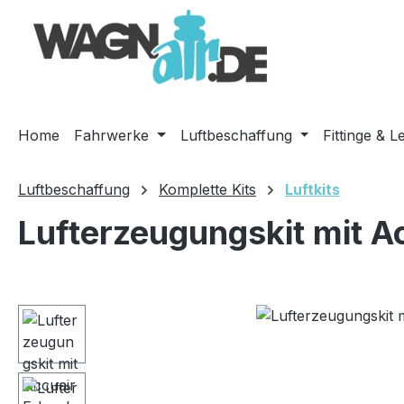
m Hauptinhalt springen
Zur Suche springen
Zur Hauptnavigation springen
Home
Fahrwerke
Luftbeschaffung
Fittinge & L
Luftbeschaffung
Komplette Kits
Luftkits
Lufterzeugungskit mit A
Bildergalerie überspringen