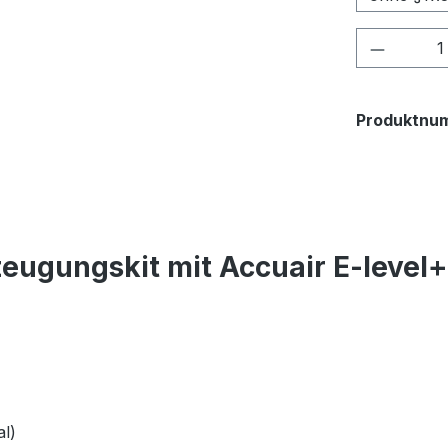
Produkt
Produktnu
eugungskit mit Accuair E-level
l)