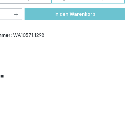
 Anzahl: Gib den gewünschten Wert ein 
In den Warenkorb
mmer:
WA10571.1298
+"