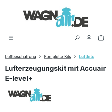
Zum Hauptinhalt springen
Ware
Luftbeschaffung
Komplette Kits
Luftkits
Lufterzeugungskit mit Accuair
E-level+