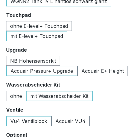
WGNR2 Tank 19 L nahtlos schwarz glanz
auswählen
Touchpad
ohne E-level+ Touchpad
mit E-level+ Touchpad
auswählen
Upgrade
NB Höhensensorkit
Accuair Pressur+ Upgrade
Accuair E+ Height
auswählen
Wasserabscheider Kit
ohne
mit Wasserabscheider Kit
auswählen
Ventile
Vu4 Ventilblock
Accuair VU4
auswählen
Optional