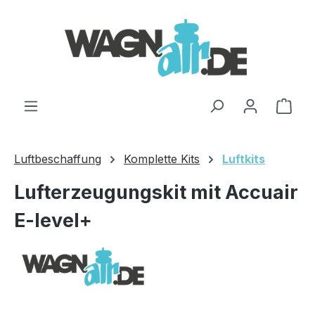
Zum Hauptinhalt springen
Ware
Luftbeschaffung
Komplette Kits
Luftkits
Lufterzeugungskit mit Accuair
E-level+