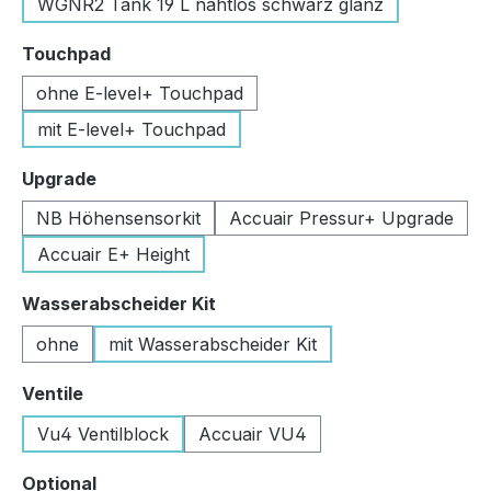
WGNR2 Tank 19 L nahtlos schwarz glanz
auswählen
Touchpad
ohne E-level+ Touchpad
mit E-level+ Touchpad
auswählen
Upgrade
NB Höhensensorkit
Accuair Pressur+ Upgrade
Accuair E+ Height
auswählen
Wasserabscheider Kit
ohne
mit Wasserabscheider Kit
auswählen
Ventile
Vu4 Ventilblock
Accuair VU4
auswählen
Optional