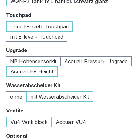
WGNR2 Tank 19 L nahtlos schwarz glanz
auswählen
Touchpad
ohne E-level+ Touchpad
mit E-level+ Touchpad
auswählen
Upgrade
NB Höhensensorkit
Accuair Pressur+ Upgrade
Accuair E+ Height
auswählen
Wasserabscheider Kit
ohne
mit Wasserabscheider Kit
auswählen
Ventile
Vu4 Ventilblock
Accuair VU4
auswählen
Optional