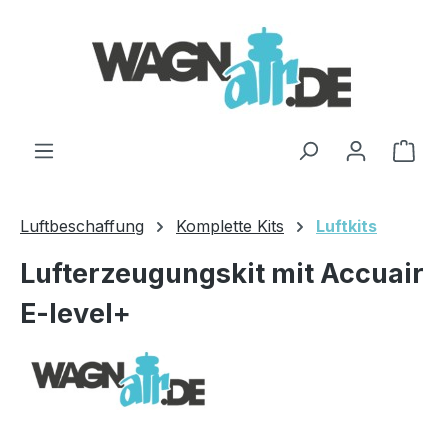
Zum Hauptinhalt springen
Ware
Luftbeschaffung
Komplette Kits
Luftkits
Lufterzeugungskit mit Accuair
E-level+