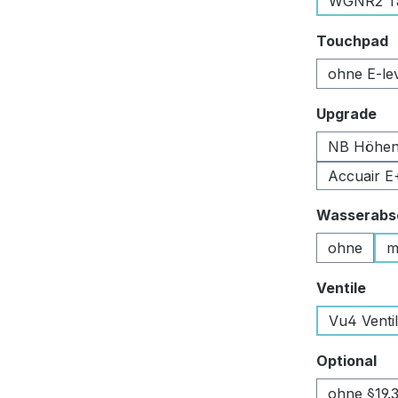
WGNR2 Tan
a
Touchpad
ohne E-le
au
Upgrade
NB Höhen
Accuair E
Wasserabsc
ohne
m
aus
Ventile
Vu4 Venti
au
Optional
ohne §19.3 