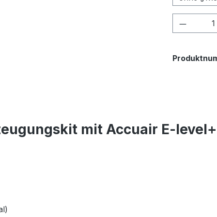
Produkt
Produktnu
eugungskit mit Accuair E-level
l)