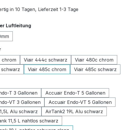
tig in 10 Tagen, Lieferzeit 1-3 Tage
auswählen
r Luftleitung
0mm
auswählen
r
c chrom
Viair 444c schwarz
Viair 480c chrom
c schwarz
Viair 485c chrom
Viair 485c schwarz
swählen
ndo-T 3 Gallonen
Accuair Endo-T 5 Gallonen
ndo-VT 3 Gallonen
Accuair Endo-VT 5 Gallonen
11,5L Alu schwarz
AirTank2 19L Alu schwarz
k 11,5 L nahtlos schwarz