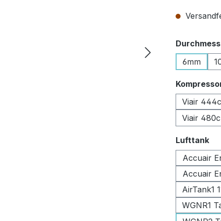
Versandfer
Durchmesse
6mm
1
Kompresso
Viair 444
Viair 480
au
Lufttank
Accuair E
Accuair E
AirTank1 
WGNR1 Tan