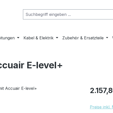
eitungen
Kabel & Elektrik
Zubehör & Ersatzteile
ccuair E-level+
Regulärer Pr
2.157,
Preise inkl