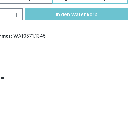
 Anzahl: Gib den gewünschten Wert ein 
In den Warenkorb
mmer:
WA10571.1345
+"