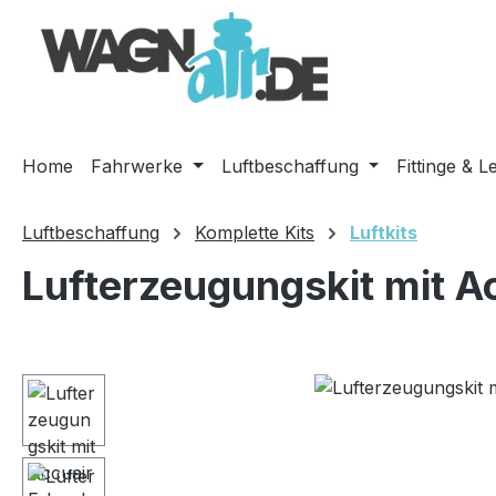
m Hauptinhalt springen
Zur Suche springen
Zur Hauptnavigation springen
Home
Fahrwerke
Luftbeschaffung
Fittinge & L
Luftbeschaffung
Komplette Kits
Luftkits
Lufterzeugungskit mit A
Bildergalerie überspringen