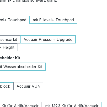
k 19 L nahtlos schwarz glanz
uswählen
vel+ Touchpad
mit E-level+ Touchpad
swählen
sensorkit
Accuair Pressur+ Upgrade
+ Height
auswählen
heider Kit
it Wasserabscheider Kit
wählen
lblock
Accuair VU4
swählen
Kit für Airlift/Accuair
mit §19.3 Kit für Airlift/Accuair