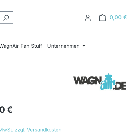
0,00 €
Ware
WagnAir Fan Stuff
Unternehmen
eis:
80 €
. MwSt. zzgl. Versandkosten