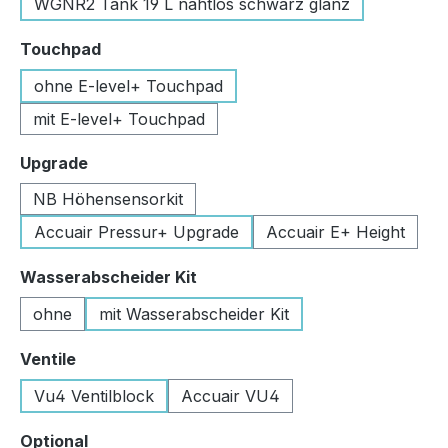
WGNR2 Tank 19 L nahtlos schwarz glanz
auswählen
Touchpad
ohne E-level+ Touchpad
mit E-level+ Touchpad
auswählen
Upgrade
NB Höhensensorkit
Accuair Pressur+ Upgrade
Accuair E+ Height
auswählen
Wasserabscheider Kit
ohne
mit Wasserabscheider Kit
auswählen
Ventile
Vu4 Ventilblock
Accuair VU4
auswählen
Optional