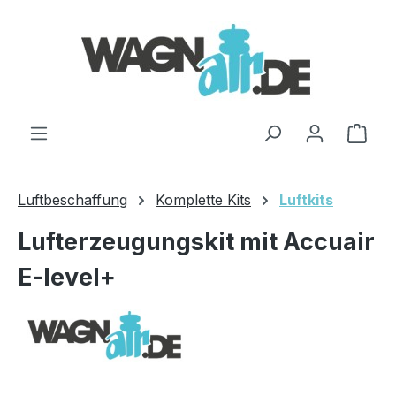
Zum Hauptinhalt springen
Ware
Luftbeschaffung
Komplette Kits
Luftkits
Lufterzeugungskit mit Accuair
E-level+