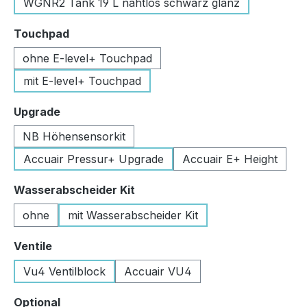
WGNR2 Tank 19 L nahtlos schwarz glanz
auswählen
Touchpad
ohne E-level+ Touchpad
mit E-level+ Touchpad
auswählen
Upgrade
NB Höhensensorkit
Accuair Pressur+ Upgrade
Accuair E+ Height
auswählen
Wasserabscheider Kit
ohne
mit Wasserabscheider Kit
auswählen
Ventile
Vu4 Ventilblock
Accuair VU4
auswählen
Optional