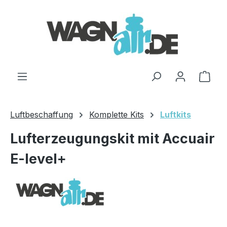
Zum Hauptinhalt springen
Ware
Luftbeschaffung
Komplette Kits
Luftkits
Lufterzeugungskit mit Accuair
E-level+