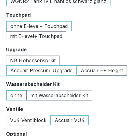
WGNR2 Tank 19 L nahtlos schwarz glanz
auswählen
Touchpad
ohne E-level+ Touchpad
mit E-level+ Touchpad
auswählen
Upgrade
NB Höhensensorkit
Accuair Pressur+ Upgrade
Accuair E+ Height
auswählen
Wasserabscheider Kit
ohne
mit Wasserabscheider Kit
auswählen
Ventile
Vu4 Ventilblock
Accuair VU4
auswählen
Optional