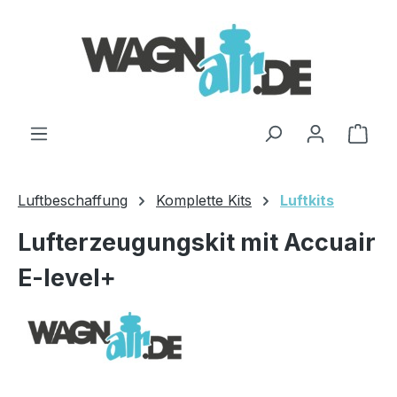
Zum Hauptinhalt springen
Ware
Luftbeschaffung
Komplette Kits
Luftkits
Lufterzeugungskit mit Accuair
E-level+