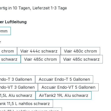
tig in 10 Tagen, Lieferzeit 1-3 Tage
auswählen
r Luftleitung
0mm
auswählen
r
c chrom
Viair 444c schwarz
Viair 480c chrom
c schwarz
Viair 485c chrom
Viair 485c schwarz
swählen
ndo-T 3 Gallonen
Accuair Endo-T 5 Gallonen
ndo-VT 3 Gallonen
Accuair Endo-VT 5 Gallonen
11,5L Alu schwarz
AirTank2 19L Alu schwarz
k 11,5 L nahtlos schwarz