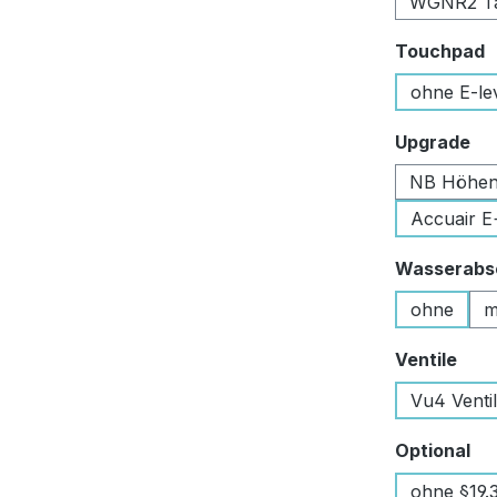
WGNR2 Tan
a
Touchpad
ohne E-le
au
Upgrade
NB Höhen
Accuair E
Wasserabsc
ohne
m
aus
Ventile
Vu4 Venti
au
Optional
ohne §19.3 