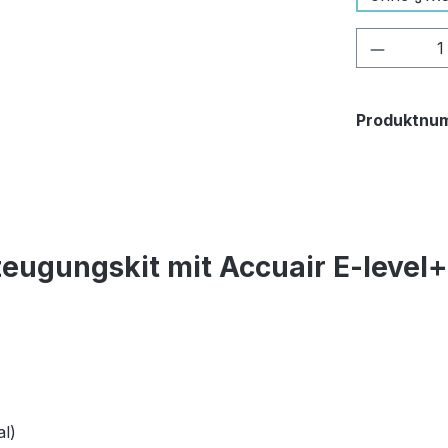
Produkt
Produktnu
eugungskit mit Accuair E-level
l)