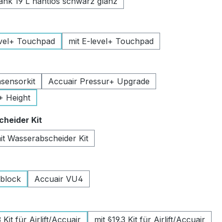
k 19 L nahtlos schwarz glanz
uswählen
vel+ Touchpad
mit E-level+ Touchpad
swählen
sensorkit
Accuair Pressur+ Upgrade
+ Height
auswählen
heider Kit
it Wasserabscheider Kit
wählen
lblock
Accuair VU4
swählen
Kit für Airlift/Accuair
mit §19.3 Kit für Airlift/Accuair