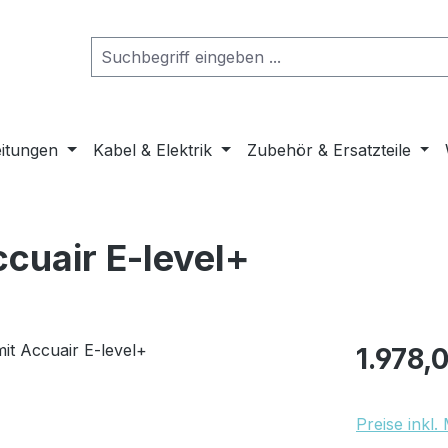
eitungen
Kabel & Elektrik
Zubehör & Ersatzteile
ccuair E-level+
Regulärer Pr
1.978,
Preise inkl