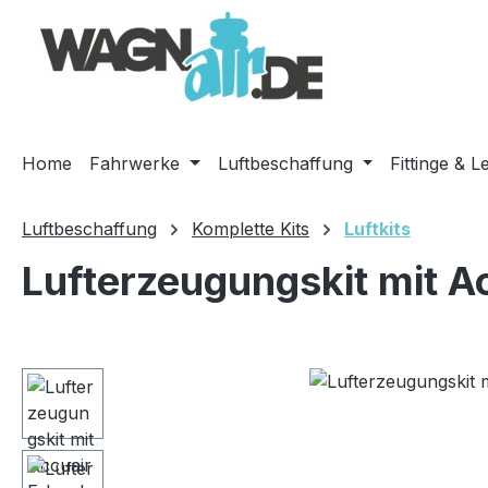
m Hauptinhalt springen
Zur Suche springen
Zur Hauptnavigation springen
Home
Fahrwerke
Luftbeschaffung
Fittinge & L
Luftbeschaffung
Komplette Kits
Luftkits
Lufterzeugungskit mit A
Bildergalerie überspringen