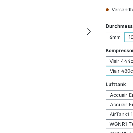
Versandfer
Durchmesse
6mm
1
Kompresso
Viair 444
Viair 480
au
Lufttank
Accuair E
Accuair E
AirTank1 
WGNR1 Tan