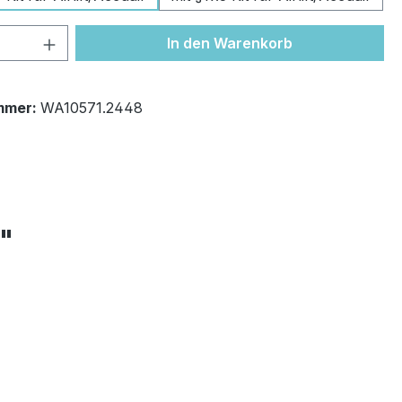
 Anzahl: Gib den gewünschten Wert ein 
In den Warenkorb
mmer:
WA10571.2448
+"