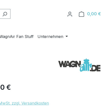
0,00 €
Ware
WagnAir Fan Stuff
Unternehmen
eis:
00 €
. MwSt. zzgl. Versandkosten