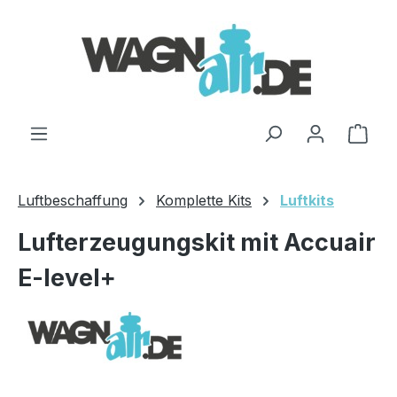
Zum Hauptinhalt springen
Ware
Luftbeschaffung
Komplette Kits
Luftkits
Lufterzeugungskit mit Accuair
E-level+