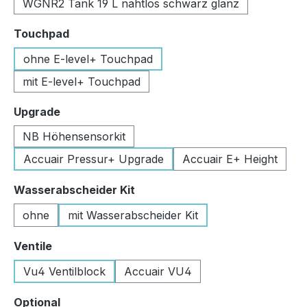
WGNR2 Tank 19 L nahtlos schwarz glanz
auswählen
Touchpad
ohne E-level+ Touchpad
mit E-level+ Touchpad
auswählen
Upgrade
NB Höhensensorkit
Accuair Pressur+ Upgrade
Accuair E+ Height
auswählen
Wasserabscheider Kit
ohne
mit Wasserabscheider Kit
auswählen
Ventile
Vu4 Ventilblock
Accuair VU4
auswählen
Optional