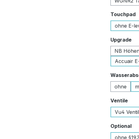
WGNR2 Tan
a
Touchpad
ohne E-le
au
Upgrade
NB Höhen
Accuair E
Wasserabsc
ohne
m
aus
Ventile
Vu4 Venti
au
Optional
ohne §19.3 