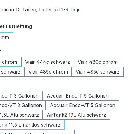
tig in 10 Tagen, Lieferzeit 1-3 Tage
auswählen
r Luftleitung
0mm
auswählen
r
c chrom
Viair 444c schwarz
Viair 480c chrom
c schwarz
Viair 485c chrom
Viair 485c schwarz
swählen
ndo-T 3 Gallonen
Accuair Endo-T 5 Gallonen
ndo-VT 3 Gallonen
Accuair Endo-VT 5 Gallonen
11,5L Alu schwarz
AirTank2 19L Alu schwarz
k 11,5 L nahtlos schwarz