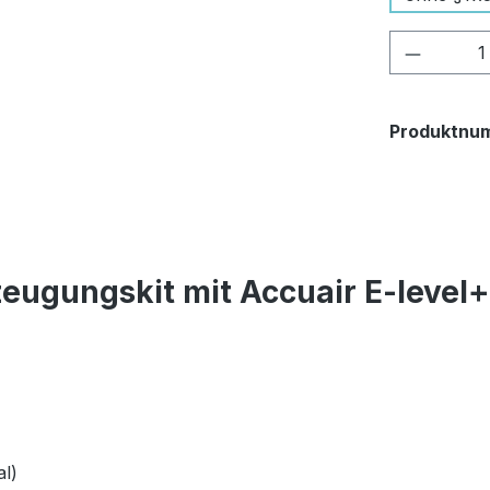
Produkt
Produktnu
eugungskit mit Accuair E-level
l)