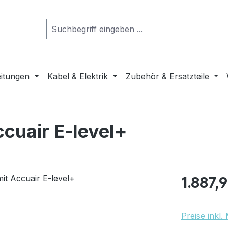
eitungen
Kabel & Elektrik
Zubehör & Ersatzteile
ccuair E-level+
Regulärer Pr
1.887,
Preise inkl