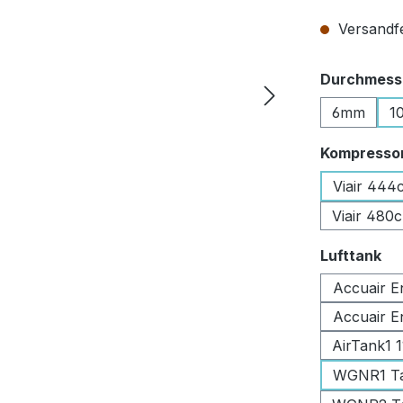
Versandfer
Durchmesse
6mm
1
Kompresso
Viair 444
Viair 480
au
Lufttank
Accuair E
Accuair E
AirTank1 
WGNR1 Tan