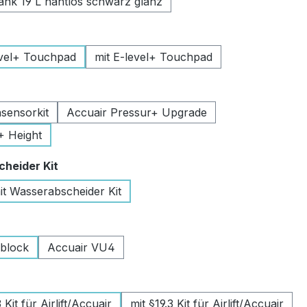
k 19 L nahtlos schwarz glanz
uswählen
vel+ Touchpad
mit E-level+ Touchpad
swählen
sensorkit
Accuair Pressur+ Upgrade
+ Height
auswählen
heider Kit
it Wasserabscheider Kit
wählen
lblock
Accuair VU4
swählen
Kit für Airlift/Accuair
mit §19.3 Kit für Airlift/Accuair