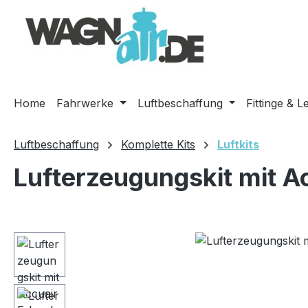
m Hauptinhalt springen
Zur Suche springen
Zur Hauptnavigation springen
Home
Fahrwerke
Luftbeschaffung
Fittinge & L
Luftbeschaffung
Komplette Kits
Luftkits
Lufterzeugungskit mit A
Bildergalerie überspringen