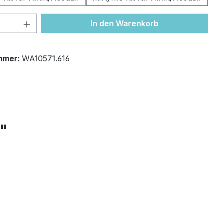
 Anzahl: Gib den gewünschten Wert ein 
In den Warenkorb
mmer:
WA10571.616
+"