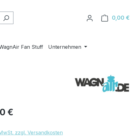
0,00 €
Ware
WagnAir Fan Stuff
Unternehmen
eis:
90 €
. MwSt. zzgl. Versandkosten