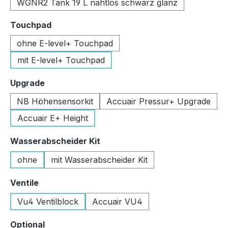
WGNR2 Tank 19 L nahtlos schwarz glanz
auswählen
Touchpad
ohne E-level+ Touchpad
mit E-level+ Touchpad
auswählen
Upgrade
NB Höhensensorkit
Accuair Pressur+ Upgrade
Accuair E+ Height
auswählen
Wasserabscheider Kit
ohne
mit Wasserabscheider Kit
auswählen
Ventile
Vu4 Ventilblock
Accuair VU4
auswählen
Optional