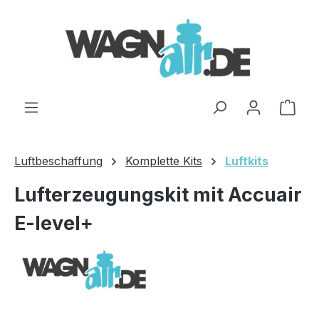
Zum Hauptinhalt springen
Ware
Luftbeschaffung
Komplette Kits
Luftkits
Lufterzeugungskit mit Accuair
E-level+