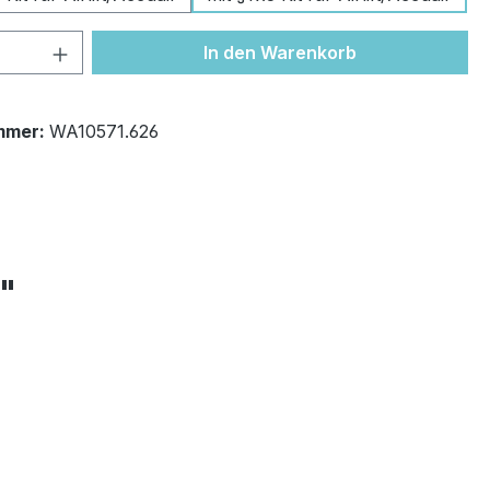
 Anzahl: Gib den gewünschten Wert ein 
In den Warenkorb
mmer:
WA10571.626
+"