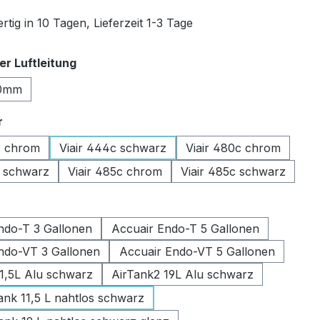
tig in 10 Tagen, Lieferzeit 1-3 Tage
auswählen
r Luftleitung
0mm
auswählen
r
c chrom
Viair 444c schwarz
Viair 480c chrom
c schwarz
Viair 485c chrom
Viair 485c schwarz
swählen
ndo-T 3 Gallonen
Accuair Endo-T 5 Gallonen
ndo-VT 3 Gallonen
Accuair Endo-VT 5 Gallonen
11,5L Alu schwarz
AirTank2 19L Alu schwarz
k 11,5 L nahtlos schwarz