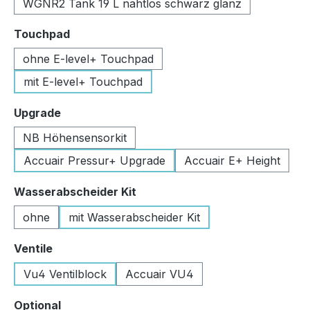
WGNR2 Tank 19 L nahtlos schwarz glanz
auswählen
Touchpad
ohne E-level+ Touchpad
mit E-level+ Touchpad
auswählen
Upgrade
NB Höhensensorkit
Accuair Pressur+ Upgrade
Accuair E+ Height
auswählen
Wasserabscheider Kit
ohne
mit Wasserabscheider Kit
auswählen
Ventile
Vu4 Ventilblock
Accuair VU4
auswählen
Optional