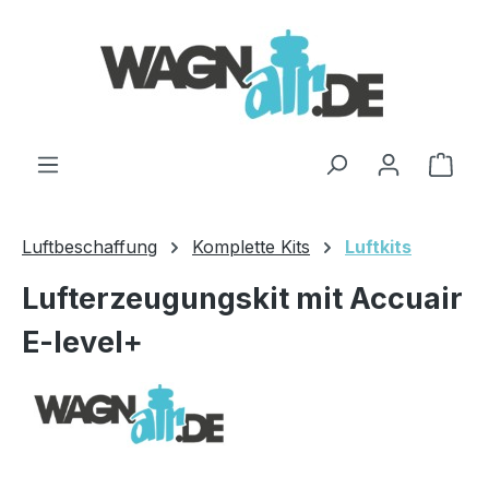
Zum Hauptinhalt springen
Ware
Luftbeschaffung
Komplette Kits
Luftkits
Lufterzeugungskit mit Accuair
E-level+