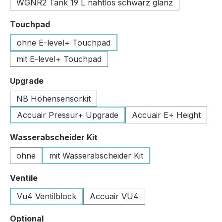
WGNR2 Tank 19 L nahtlos schwarz glanz
auswählen
Touchpad
ohne E-level+ Touchpad
mit E-level+ Touchpad
auswählen
Upgrade
NB Höhensensorkit
Accuair Pressur+ Upgrade
Accuair E+ Height
auswählen
Wasserabscheider Kit
ohne
mit Wasserabscheider Kit
auswählen
Ventile
Vu4 Ventilblock
Accuair VU4
auswählen
Optional