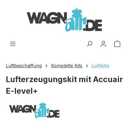
Zum Hauptinhalt springen
Ware
Luftbeschaffung
Komplette Kits
Luftkits
Lufterzeugungskit mit Accuair
E-level+