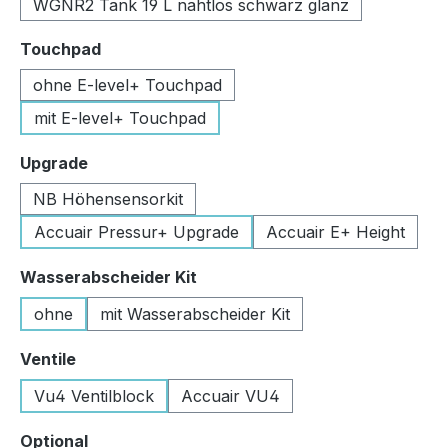
WGNR2 Tank 19 L nahtlos schwarz glanz
auswählen
Touchpad
ohne E-level+ Touchpad
mit E-level+ Touchpad
auswählen
Upgrade
NB Höhensensorkit
Accuair Pressur+ Upgrade
Accuair E+ Height
auswählen
Wasserabscheider Kit
ohne
mit Wasserabscheider Kit
auswählen
Ventile
Vu4 Ventilblock
Accuair VU4
auswählen
Optional