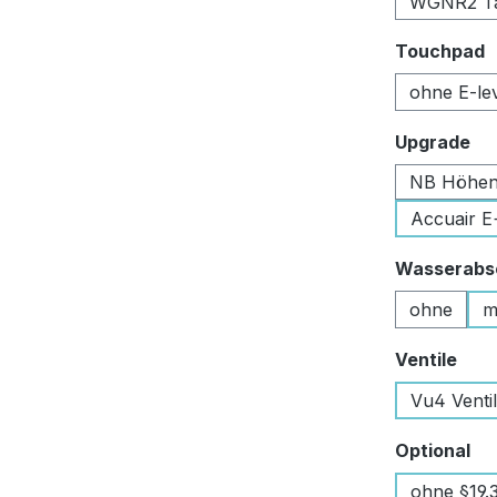
WGNR2 Tan
a
Touchpad
ohne E-le
au
Upgrade
NB Höhen
Accuair E
Wasserabsc
ohne
m
aus
Ventile
Vu4 Venti
au
Optional
ohne §19.3 