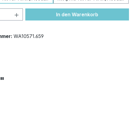
 Anzahl: Gib den gewünschten Wert ein 
In den Warenkorb
mmer:
WA10571.659
+"