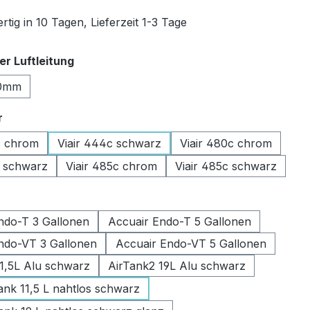
tig in 10 Tagen, Lieferzeit 1-3 Tage
auswählen
r Luftleitung
0mm
auswählen
r
c chrom
Viair 444c schwarz
Viair 480c chrom
c schwarz
Viair 485c chrom
Viair 485c schwarz
swählen
ndo-T 3 Gallonen
Accuair Endo-T 5 Gallonen
ndo-VT 3 Gallonen
Accuair Endo-VT 5 Gallonen
11,5L Alu schwarz
AirTank2 19L Alu schwarz
k 11,5 L nahtlos schwarz