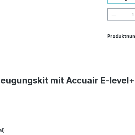
Produkt
Produktnu
eugungskit mit Accuair E-level
l)