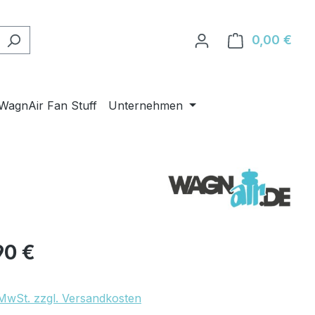
0,00 €
Ware
WagnAir Fan Stuff
Unternehmen
eis:
90 €
. MwSt. zzgl. Versandkosten