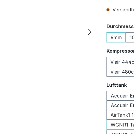
Versandfer
Durchmesse
6mm
1
Kompresso
Viair 444
Viair 480
au
Lufttank
Accuair E
Accuair E
AirTank1 
WGNR1 Tan