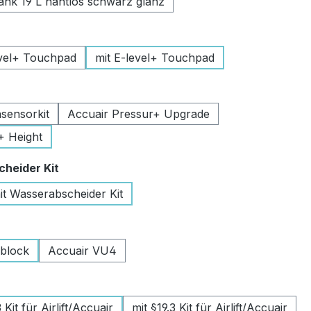
k 19 L nahtlos schwarz glanz
uswählen
vel+ Touchpad
mit E-level+ Touchpad
swählen
sensorkit
Accuair Pressur+ Upgrade
+ Height
auswählen
heider Kit
it Wasserabscheider Kit
wählen
lblock
Accuair VU4
swählen
Kit für Airlift/Accuair
mit §19.3 Kit für Airlift/Accuair