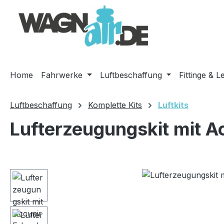
m Hauptinhalt springen
Zur Suche springen
Zur Hauptnavigation springen
Home
Fahrwerke
Luftbeschaffung
Fittinge & L
Luftbeschaffung
Komplette Kits
Luftkits
Lufterzeugungskit mit A
Bildergalerie überspringen