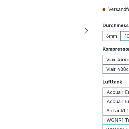
Versandfer
Durchmesse
6mm
1
Kompresso
Viair 444
Viair 480
au
Lufttank
Accuair E
Accuair E
AirTank1 
WGNR1 Tan