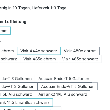
tig in 10 Tagen, Lieferzeit 1-3 Tage
auswählen
r Luftleitung
0mm
auswählen
r
c chrom
Viair 444c schwarz
Viair 480c chrom
c schwarz
Viair 485c chrom
Viair 485c schwarz
swählen
ndo-T 3 Gallonen
Accuair Endo-T 5 Gallonen
ndo-VT 3 Gallonen
Accuair Endo-VT 5 Gallonen
11,5L Alu schwarz
AirTank2 19L Alu schwarz
k 11,5 L nahtlos schwarz