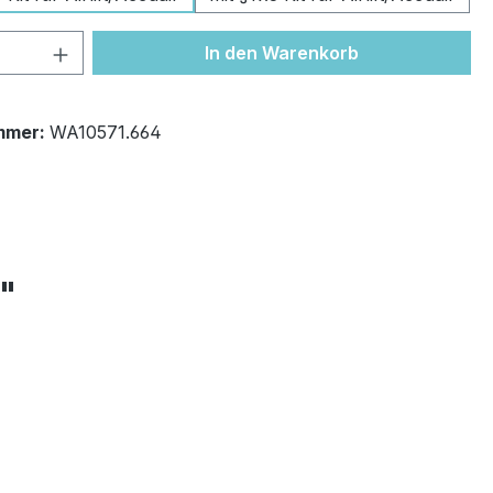
 Anzahl: Gib den gewünschten Wert ein 
In den Warenkorb
mmer:
WA10571.664
+"