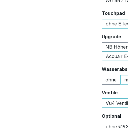
WGNR2 Tan
a
Touchpad
ohne E-le
au
Upgrade
NB Höhen
Accuair E
Wasserabsc
ohne
m
aus
Ventile
Vu4 Venti
au
Optional
ohne §19.3 