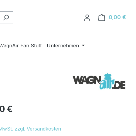
0,00 €
Ware
WagnAir Fan Stuff
Unternehmen
eis:
90 €
. MwSt. zzgl. Versandkosten