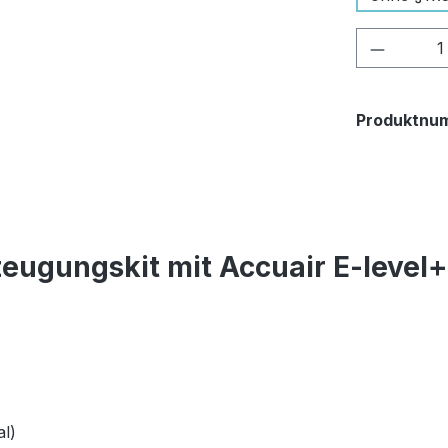
Produkt
Produktnu
eugungskit mit Accuair E-level
l)