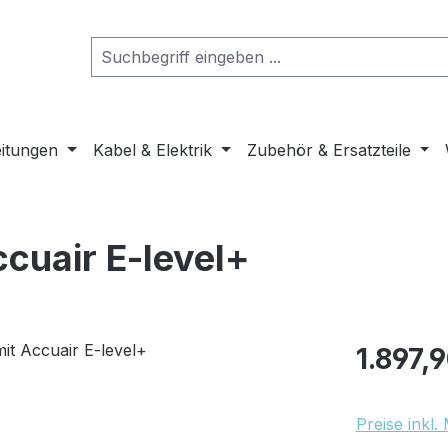
eitungen
Kabel & Elektrik
Zubehör & Ersatzteile
ccuair E-level+
Regulärer Pr
1.897,
Preise inkl