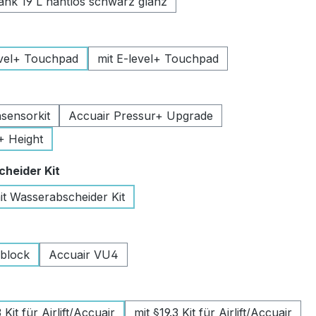
k 19 L nahtlos schwarz glanz
uswählen
vel+ Touchpad
mit E-level+ Touchpad
swählen
sensorkit
Accuair Pressur+ Upgrade
+ Height
auswählen
heider Kit
it Wasserabscheider Kit
wählen
lblock
Accuair VU4
swählen
Kit für Airlift/Accuair
mit §19.3 Kit für Airlift/Accuair