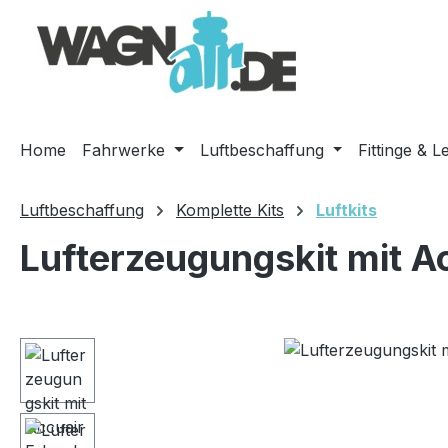
m Hauptinhalt springen
Zur Suche springen
Zur Hauptnavigation springen
Home
Fahrwerke
Luftbeschaffung
Fittinge & L
Luftbeschaffung
Komplette Kits
Luftkits
Lufterzeugungskit mit A
Bildergalerie überspringen