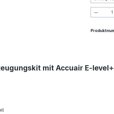
Produkt
Produktnu
eugungskit mit Accuair E-level
l)