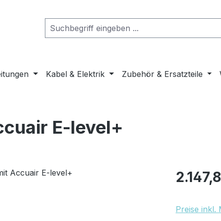
eitungen
Kabel & Elektrik
Zubehör & Ersatzteile
ccuair E-level+
Regulärer Pr
2.147,
Preise inkl