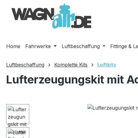
m Hauptinhalt springen
Zur Suche springen
Zur Hauptnavigation springen
Home
Fahrwerke
Luftbeschaffung
Fittinge & L
Luftbeschaffung
Komplette Kits
Luftkits
Lufterzeugungskit mit A
Bildergalerie überspringen