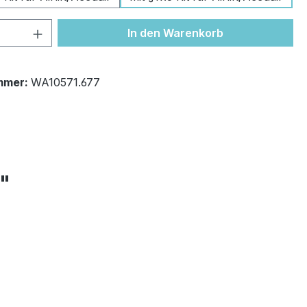
 Anzahl: Gib den gewünschten Wert ein 
In den Warenkorb
mmer:
WA10571.677
+"