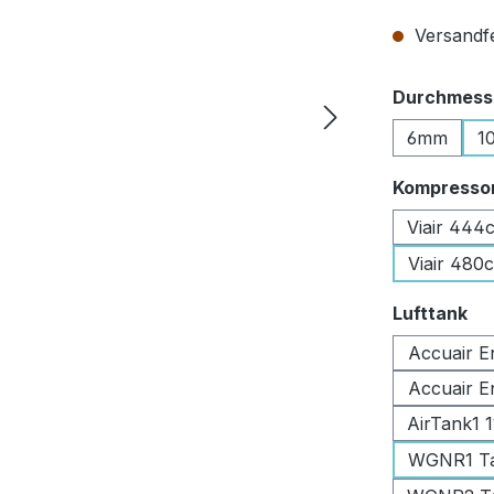
Versandfer
Durchmesse
6mm
1
Kompresso
Viair 444
Viair 480
au
Lufttank
Accuair E
Accuair E
AirTank1 
WGNR1 Tan