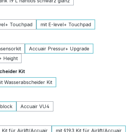
k 19 L nahtlos schwarz glanz
uswählen
vel+ Touchpad
mit E-level+ Touchpad
swählen
sensorkit
Accuair Pressur+ Upgrade
+ Height
auswählen
heider Kit
it Wasserabscheider Kit
wählen
lblock
Accuair VU4
swählen
Kit für Airlift/Accuair
mit §19.3 Kit für Airlift/Accuair