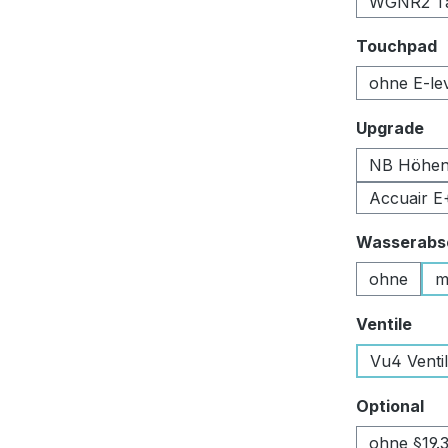
WGNR2 Tan
a
Touchpad
ohne E-le
au
Upgrade
NB Höhen
Accuair E
Wasserabsc
ohne
m
aus
Ventile
Vu4 Venti
au
Optional
ohne §19.3 