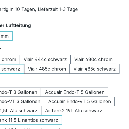
tig in 10 Tagen, Lieferzeit 1-3 Tage
auswählen
r Luftleitung
0mm
auswählen
r
c chrom
Viair 444c schwarz
Viair 480c chrom
c schwarz
Viair 485c chrom
Viair 485c schwarz
swählen
ndo-T 3 Gallonen
Accuair Endo-T 5 Gallonen
ndo-VT 3 Gallonen
Accuair Endo-VT 5 Gallonen
11,5L Alu schwarz
AirTank2 19L Alu schwarz
k 11,5 L nahtlos schwarz