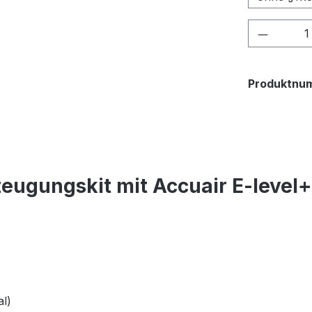
Produkt
Produktnu
eugungskit mit Accuair E-level
l)