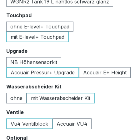
WGNR2 Tank 19 L nahtlos schwarz glanz
auswählen
Touchpad
ohne E-level+ Touchpad
mit E-level+ Touchpad
auswählen
Upgrade
NB Höhensensorkit
Accuair Pressur+ Upgrade
Accuair E+ Height
auswählen
Wasserabscheider Kit
ohne
mit Wasserabscheider Kit
auswählen
Ventile
Vu4 Ventilblock
Accuair VU4
auswählen
Optional