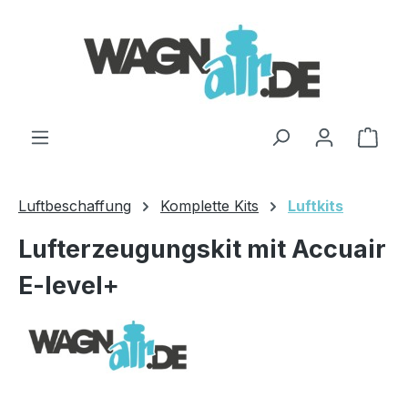
Zum Hauptinhalt springen
Ware
Luftbeschaffung
Komplette Kits
Luftkits
Lufterzeugungskit mit Accuair
E-level+