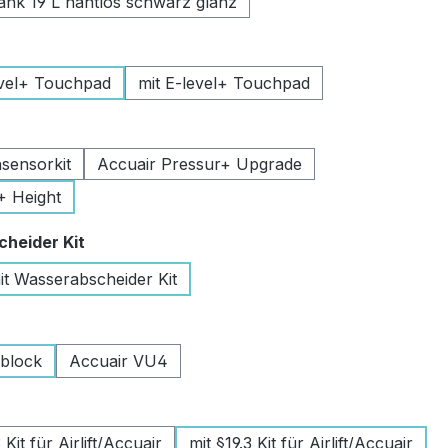
k 19 L nahtlos schwarz glanz
uswählen
vel+ Touchpad
mit E-level+ Touchpad
swählen
sensorkit
Accuair Pressur+ Upgrade
+ Height
auswählen
heider Kit
it Wasserabscheider Kit
wählen
lblock
Accuair VU4
swählen
Kit für Airlift/Accuair
mit §19.3 Kit für Airlift/Accuair