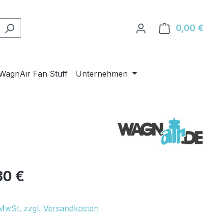
0,00 €
Ware
WagnAir Fan Stuff
Unternehmen
eis:
80 €
. MwSt. zzgl. Versandkosten