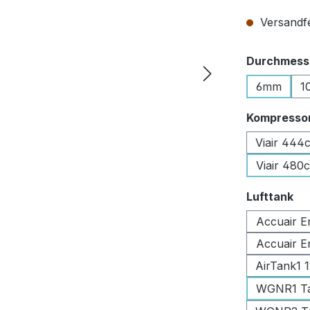
Versandfer
Durchmesse
6mm
1
Kompresso
Viair 444
Viair 480
au
Lufttank
Accuair E
Accuair E
AirTank1 
WGNR1 Tan