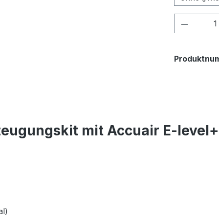
Produkt
Produktnu
eugungskit mit Accuair E-level
l)