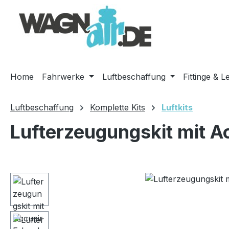
m Hauptinhalt springen
Zur Suche springen
Zur Hauptnavigation springen
Home
Fahrwerke
Luftbeschaffung
Fittinge & L
Luftbeschaffung
Komplette Kits
Luftkits
Lufterzeugungskit mit A
Bildergalerie überspringen