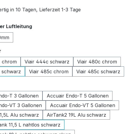
tig in 10 Tagen, Lieferzeit 1-3 Tage
auswählen
r Luftleitung
0mm
auswählen
r
c chrom
Viair 444c schwarz
Viair 480c chrom
c schwarz
Viair 485c chrom
Viair 485c schwarz
swählen
ndo-T 3 Gallonen
Accuair Endo-T 5 Gallonen
ndo-VT 3 Gallonen
Accuair Endo-VT 5 Gallonen
11,5L Alu schwarz
AirTank2 19L Alu schwarz
k 11,5 L nahtlos schwarz