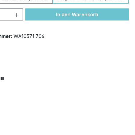
 Anzahl: Gib den gewünschten Wert ein 
In den Warenkorb
mmer:
WA10571.706
+"