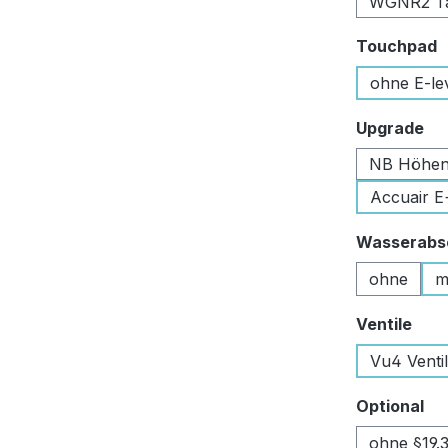
WGNR2 Tan
a
Touchpad
ohne E-le
au
Upgrade
NB Höhen
Accuair E
Wasserabsc
ohne
m
aus
Ventile
Vu4 Venti
au
Optional
ohne §19.3 