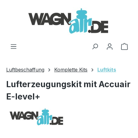
Zum Hauptinhalt springen
Ware
Luftbeschaffung
Komplette Kits
Luftkits
Lufterzeugungskit mit Accuair
E-level+