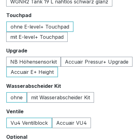
WGNR2 Tank 19 L nahtlos schwarz glanz
auswählen
Touchpad
ohne E-level+ Touchpad
mit E-level+ Touchpad
auswählen
Upgrade
NB Höhensensorkit
Accuair Pressur+ Upgrade
Accuair E+ Height
auswählen
Wasserabscheider Kit
ohne
mit Wasserabscheider Kit
auswählen
Ventile
Vu4 Ventilblock
Accuair VU4
auswählen
Optional