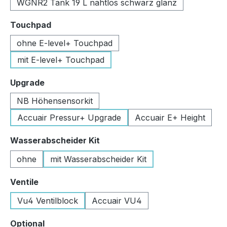
WGNR2 Tank 19 L nahtlos schwarz glanz
auswählen
Touchpad
ohne E-level+ Touchpad
mit E-level+ Touchpad
auswählen
Upgrade
NB Höhensensorkit
Accuair Pressur+ Upgrade
Accuair E+ Height
auswählen
Wasserabscheider Kit
ohne
mit Wasserabscheider Kit
auswählen
Ventile
Vu4 Ventilblock
Accuair VU4
auswählen
Optional