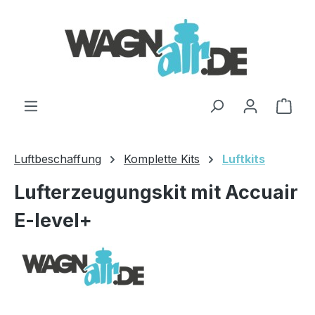
Zum Hauptinhalt springen
Ware
Luftbeschaffung
Komplette Kits
Luftkits
Lufterzeugungskit mit Accuair
E-level+