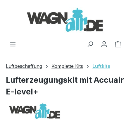
Zum Hauptinhalt springen
Ware
Luftbeschaffung
Komplette Kits
Luftkits
Lufterzeugungskit mit Accuair
E-level+