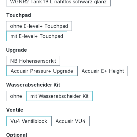
WGNR2 Tank 19 L nahtlos schwarz glanz
auswählen
Touchpad
ohne E-level+ Touchpad
mit E-level+ Touchpad
auswählen
Upgrade
NB Höhensensorkit
Accuair Pressur+ Upgrade
Accuair E+ Height
auswählen
Wasserabscheider Kit
ohne
mit Wasserabscheider Kit
auswählen
Ventile
Vu4 Ventilblock
Accuair VU4
auswählen
Optional