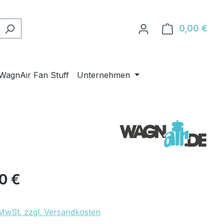
0,00 €
Ware
WagnAir Fan Stuff
Unternehmen
eis:
90 €
. MwSt. zzgl. Versandkosten