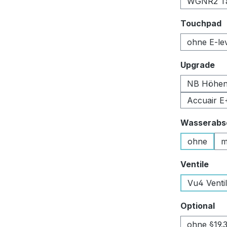
WGNR2 Tan
a
Touchpad
ohne E-le
au
Upgrade
NB Höhen
Accuair E
Wasserabsc
ohne
m
aus
Ventile
Vu4 Venti
au
Optional
ohne §19.3 