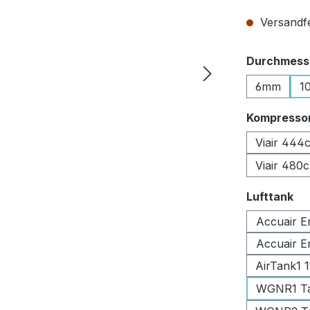
Versandfer
Durchmesse
6mm
1
Kompresso
Viair 444
Viair 480
au
Lufttank
Accuair E
Accuair E
AirTank1 
WGNR1 Tan