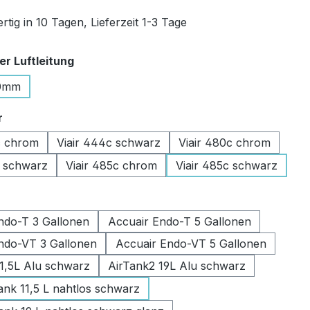
tig in 10 Tagen, Lieferzeit 1-3 Tage
auswählen
r Luftleitung
0mm
auswählen
r
c chrom
Viair 444c schwarz
Viair 480c chrom
c schwarz
Viair 485c chrom
Viair 485c schwarz
swählen
ndo-T 3 Gallonen
Accuair Endo-T 5 Gallonen
ndo-VT 3 Gallonen
Accuair Endo-VT 5 Gallonen
11,5L Alu schwarz
AirTank2 19L Alu schwarz
k 11,5 L nahtlos schwarz