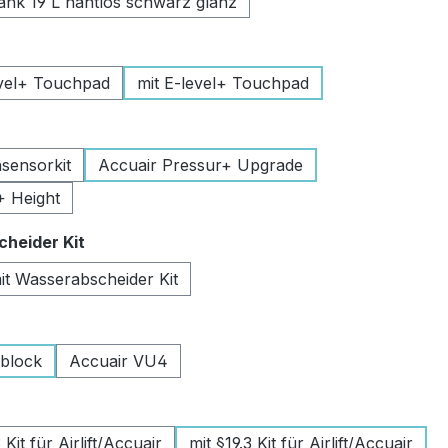
k 19 L nahtlos schwarz glanz
uswählen
vel+ Touchpad
mit E-level+ Touchpad
swählen
sensorkit
Accuair Pressur+ Upgrade
+ Height
auswählen
heider Kit
it Wasserabscheider Kit
wählen
lblock
Accuair VU4
swählen
Kit für Airlift/Accuair
mit §19.3 Kit für Airlift/Accuair