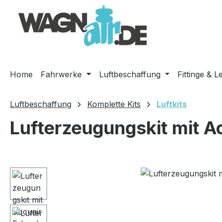
m Hauptinhalt springen
Zur Suche springen
Zur Hauptnavigation springen
Home
Fahrwerke
Luftbeschaffung
Fittinge & L
Luftbeschaffung
Komplette Kits
Luftkits
Lufterzeugungskit mit A
Bildergalerie überspringen