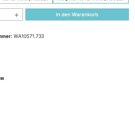
 Anzahl: Gib den gewünschten Wert ein 
In den Warenkorb
mmer:
WA10571.733
+"