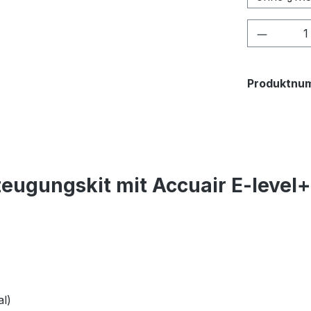
Produkt
Produktnu
eugungskit mit Accuair E-level
l)